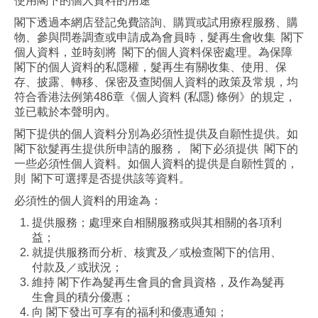
使用閣下的個人資料的用途
閣下透過本網店登記免費諮詢、購買或試用療程服務、購
物、參與問卷調查或申請成為會員時，髮再生會收集 閣下
個人資料，並時刻將 閣下的個人資料保密處理。為保障
閣下的個人資料的私隱權，髮再生有關收集、使用、保
存、披露、轉移、保密及查閱個人資料的政策及常規，均
符合香港法例第486章《個人資料 (私隱) 條例》的規定，
並已載於本聲明內。
閣下提供的個人資料分別為必須性提供及自願性提供。如
閣下欲髮再生提供所申請的服務， 閣下必須提供 閣下的
一些必須性個人資料。如個人資料的提供是自願性質的，
則 閣下可選擇是否提供該等資料。
必須性的個人資料的用途為：
提供服務；處理來自相關服務或與其相關的各項利
益；
就提供服務而分析、核實及／或檢查閣下的信用、
付款及／或狀況；
維持 閣下作為髮再生會員的會員資格，及作為髮再
生會員的積分優惠；
向 閣下發出可享有的福利和優惠通知；