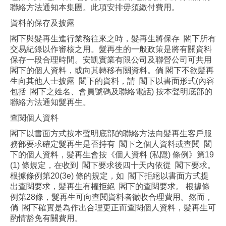
聯絡方法通知本集團。此項安排毋須繳付費用。
資料的保存及披露
閣下與髮再生進行業務往來之時，髮再生將保存 閣下所有
交易紀錄以作審核之用。髮再生的一般政策是將有關資料
保存一段合理時間。安凱實業有限公司及聯營公司可共用
閣下的個人資料，或向其轉移有關資料。倘 閣下不欲髮再
生向其他人士披露 閣下的資料，請 閣下以書面形式(內容
包括 閣下之姓名、會員號碼及聯絡電話) 按本聲明底部的
聯絡方法通知髮再生。
查閱個人資料
閣下以書面方式按本聲明底部的聯絡方法向髮再生客戶服
務部要求確定髮再生是否持有 閣下之個人資料或查閱 閣
下的個人資料，髮再生會按《個人資料 (私隱) 條例》第19
(1) 條規定，在收到 閣下要求後四十天內依從 閣下要求。
根據條例第20(3e) 條的規定，如 閣下拒絕以書面方式提
出查閱要求，髮再生有權拒絕 閣下的查閱要求。 根據條
例第28條，髮再生可向查閱資料者徵收合理費用。然而，
倘 閣下確實是為作出合理更正而查閱個人資料，髮再生可
酌情豁免有關費用。