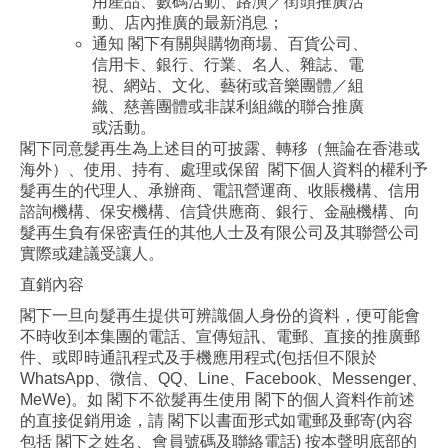
用產品、數碼活動、路演／街頭推廣活
動、店內推廣的最新消息；
通知 閣下有關與購物商場、百貨公司、
信用卡、銀行、行業、名人、雜誌、電
視、網站、文化、藝術或音樂團體／組
織、慈善團體或非謀利組織的聯合推廣
或活動。
閣下同意髮再生為上述目的可披露、轉移（無論在香港或
海外）、使用、持有、處理或保留 閣下個人資料的權利予
髮再生的代理人、承辦商、電訊營運商、收賬機構、信用
諮詢機構、保安機構、信貸供應商、銀行、金融機構、向
髮再生負有保密責任的其他人士及有限公司及其聯營公司
實際或建議受讓人。
直銷內容
閣下一旦向髮再生提供可辨識個人身份的資料，便可能會
不時收到本集團的電話、宣傳短訊、電郵、直接的推廣郵
件、或即時通訊程式及手機應用程式(包括但不限於
WhatsApp、微信、QQ、Line、Facebook、Messenger、
MeWe)。如 閣下不欲髮再生使用 閣下的個人資料作前述
的直接促銷用途，請 閣下以書面形式如電郵及郵寄(內容
包括 閣下之姓名、會員號碼及聯絡電話) 按本聲明底部的