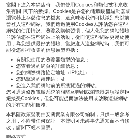
當閣下進入本網店時，我們使用Cookies和類似技術來收
集有關 閣下的數據。Cookies是在您的電腦硬盤驅動器或
瀏覽器上存儲信息的檔案。這意味著我們可以識別您以前
曾登入這些網站。我們透過使用Cookies以評估您在這些
網站的使用情況、瀏覽及購物習慣，個人化您的網站體驗
並評估您在這些網站上的活動，從而使這些網站更易於使
用，為您提供最好的體驗。當您進入這些網站時，我們可
能從您那裡收集的信息類型包括：
有關您使用的瀏覽器類型的信息；
您查看過的網頁的詳細信息；
您的網際網路協定地址（IP地址）；
您點擊過的超連結；及
您進入我們網站前的所瀏覽過的網站。
您可通過修改電腦系統的相關互聯網或瀏覽器選項設定拒
絕接受Cookies，但您可能從而無法使用或啟動這些網站
的所有功能和服務。
本私隱政策聲明由安凱實業有限公司編制，只供一般參考
之用，不附帶任何保証。本聲明可未經事先通知而不時修
改，請閣下經常查察。
聯絡方式