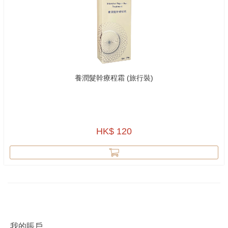
養潤髮幹療程霜 (旅行裝)
HK$ 120
我的賬戶