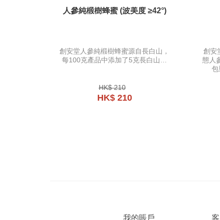
人參純椴樹蜂蜜 (波美度 ≥42°)
創安堂人參純椴樹蜂蜜源自長白山，
創安
每100克產品中添加了5克長白山人
態人
參，並有波美度 ≥41.6° / ≥41.8° /
然礦
包
≥42°。三款均以長白山椴樹蜜結合長
參米
白山人參製成，功效美容養顏、改善
HK$ 210
睡眠質素、提高身體抵抗力。
HK$ 210
我的賬戶
客