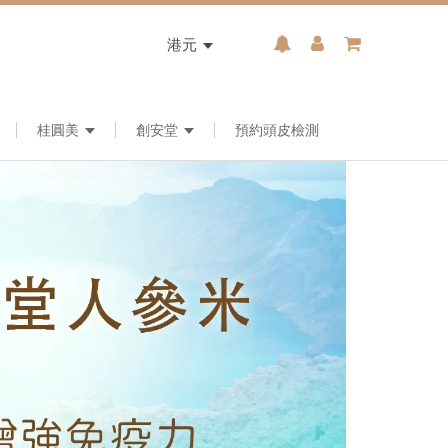
港元
桂圓美
創安堂
預約頭皮檢測