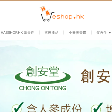
HAESHOP.HK 豪畀你
抗疫產品
小撇步美鑽
髮再生