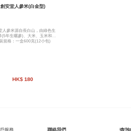
創安堂人參米(白金型)
堂人參米源自長白山，由綠色生
參(5年生曬參)、大米、玉米和天
泉水經高科技研製而成。每粒人
裝規格：一盒600克(12小包)
具稻米形狀和口感，營養豐富，
易消化吸收。
HK$ 180
戶服務
聯絡我們
查