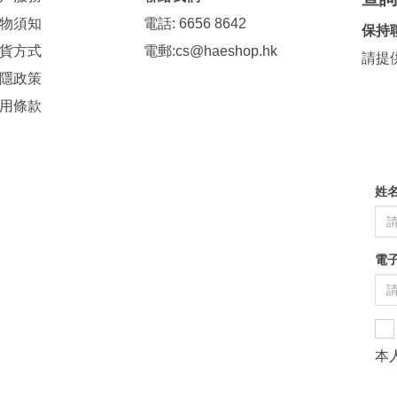
物須知
電話: 6656 8642
保持
貨方式
電郵:
cs@haeshop.hk
請提
隱政策
用條款
姓
電
本