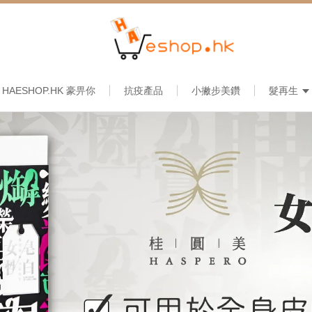
HAESHOP.HK 豪畀你
抗疫產品
小撇步美鑽
髮再生