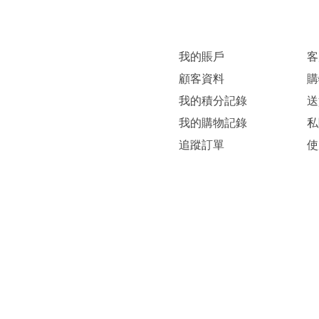
我的賬戶
客
顧客資料
購
我的積分記錄
送
我的購物記錄
私
追蹤訂單
使