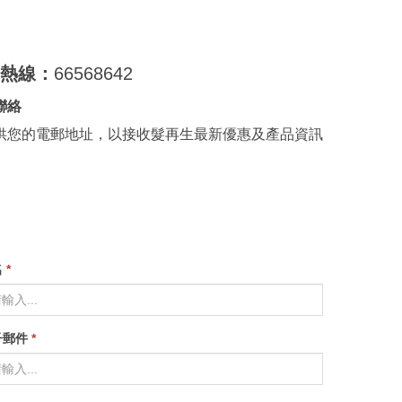
詢熱線：
66568642
聯絡
供您的電郵地址，以接收髮再生最新優惠及產品資訊
名
*
子郵件
*