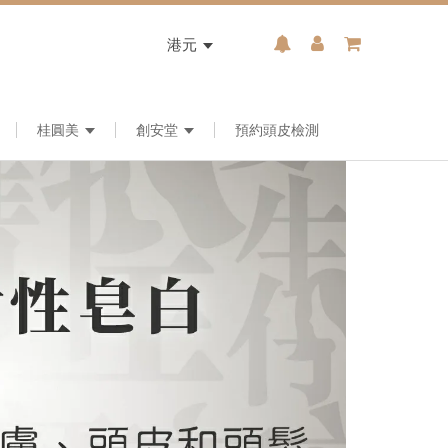
港元
桂圓美
創安堂
預約頭皮檢測