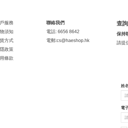
戶服務
聯絡我們
查
物須知
電話: 6656 8642
保持
貨方式
電郵:
cs@haeshop.hk
請提
隱政策
用條款
姓
電